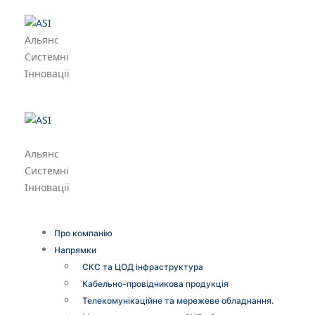
Альянс
Системні
Інновації
Альянс
Системні
Інновації
Про компанію
Напрямки
СКС та ЦОД інфраструктура
Кабельно-провідникова продукція
Телекомунікаційне та мережеве обладнання.