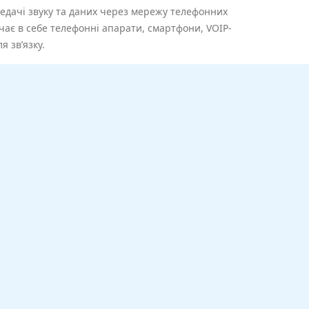
редачі звуку та даних через мережу телефонних
ючає в себе телефонні апарати, смартфони, VOIP-
я зв’язку.