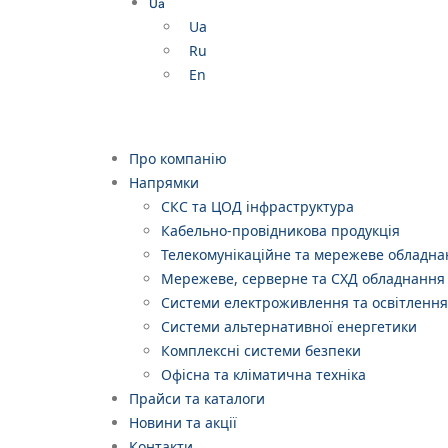
Ua
Ua
Ru
En
Про компанію
Напрямки
СКС та ЦОД інфраструктура
Кабельно-провідникова продукція
Телекомунікаційне та мережеве обладна
Мережеве, серверне та СХД обладнання
Системи електроживлення та освітлення
Системи альтернативної енергетики
Комплексні системи безпеки
Офісна та кліматична техніка
Прайси та каталоги
Новини та акції
Контакти