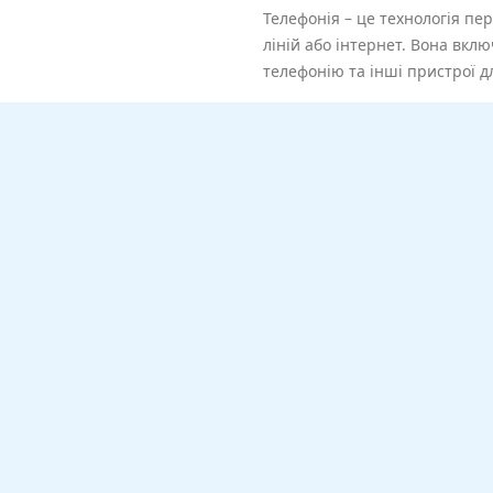
Телефонія – це технологія пе
ліній або інтернет. Вона вкл
телефонію та інші пристрої дл