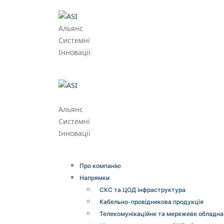
Альянс
Системні
Інновації
Альянс
Системні
Інновації
Про компанію
Напрямки
СКС та ЦОД інфраструктура
Кабельно-провідникова продукція
Телекомунікаційне та мережеве обладна