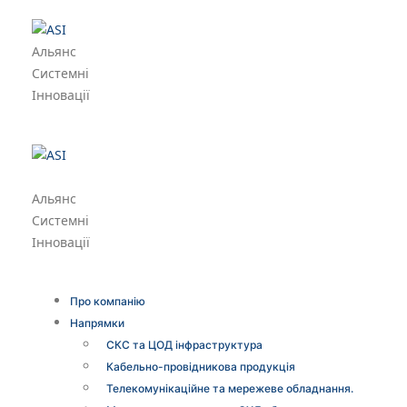
Альянс
Системні
Інновації
Альянс
Системні
Інновації
Про компанію
Напрямки
СКС та ЦОД інфраструктура
Кабельно-провідникова продукція
Телекомунікаційне та мережеве обладнання.