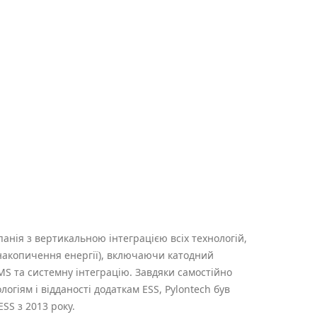
панія з вертикальною інтеграцією всіх технологій,
 накопичення енергії), включаючи катодний
BMS та системну інтеграцію. Завдяки самостійно
гіям і відданості додаткам ESS, Pylontech був
SS з 2013 року.