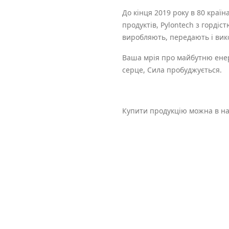
До кінця 2019 року в 80 країн
продуктів, Pylontech з гордіст
виробляють, передають і вик
Ваша мрія про майбутню енерг
серце, Сила пробуджується.
Купити продукцію можна в н