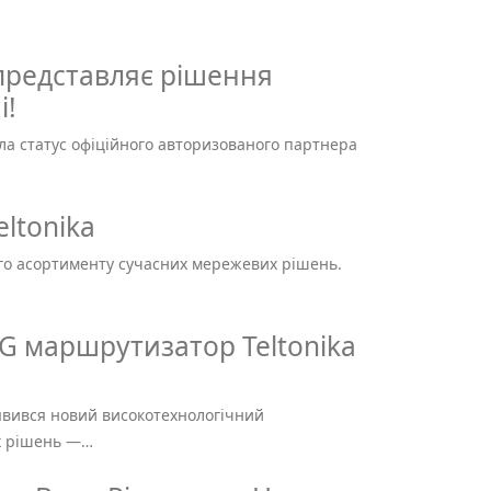
 представляє рішення
і!
ла статус офіційного авторизованого партнера
ltonika
о асортименту сучасних мережевих рішень.
G маршрутизатор Teltonika
’явився новий високотехнологічний
х рішень —…