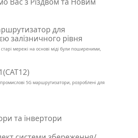
мо Вас з Різдвом та Новим
аршрутизатор для
єю залізничного рівня
старі мережі на основі міді були поширеними,
1(CAT12)
 промислові 5G маршрутизатори, розроблені для
ори та інвертори
лект системи збереження/