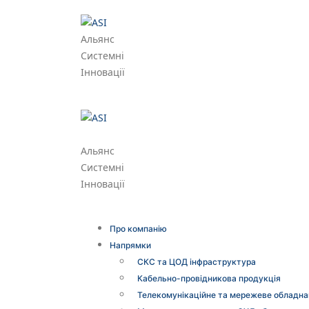
Альянс
Системні
Інновації
Альянс
Системні
Інновації
Про компанію
Напрямки
СКС та ЦОД інфраструктура
Кабельно-провідникова продукція
Телекомунікаційне та мережеве обладна