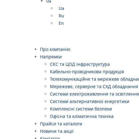
Ua
Ua
Ru
En
Про компанію
Напрямки
СКС та ЦОД інфраструктура
Кабельно-провідникова продукція
Телекомунікаційне та мережеве обладна
Мережеве, серверне та СХД обладнання
Системи електроживлення та освітлення
Системи альтернативної енергетики
Комплексні системи безпеки
Офісна та кліматична техніка
Прайси та каталоги
Новини та акції
Контакти