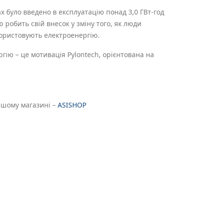
ах було введено в експлуатацію понад 3,0 ГВт-год
ю робить свій внесок у зміну того, як люди
ористовують електроенергію.
ію – це мотивація Pylontech, орієнтована на
ашому магазині –
ASISHOP