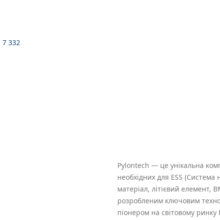
2 7 332
Pylontech — це унікальна ком
необхідних для ESS (Система
матеріал, літієвий елемент, 
розробленим ключовим техноло
піонером на світовому ринку E