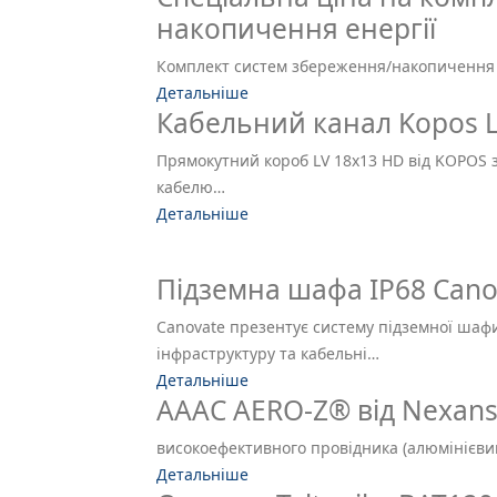
накопичення енергії
Комплект систем збереження/накопичення 
Детальніше
Кабельний канал Kopos LV
Прямокутний короб LV 18x13 HD від KOPOS з
кабелю…
Детальніше
Підземна шафа IP68 Cano
Canovate презентує систему підземної шаф
інфраструктуру та кабельні…
Детальніше
AAAC AERO-Z® від Nexan
високоефективного провідника (алюмінієвий
Детальніше