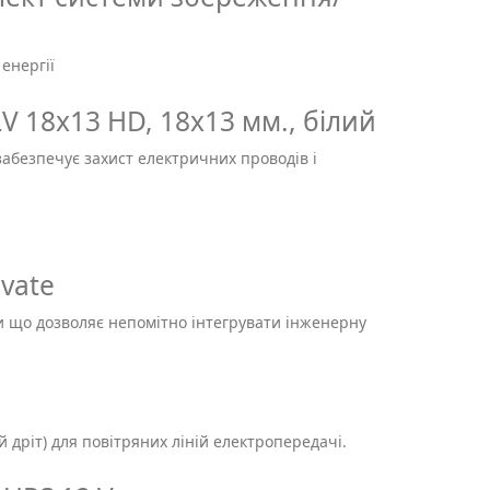
енергії
 18х13 HD, 18х13 мм., білий
абезпечує захист електричних проводів і
vate
и що дозволяє непомітно інтегрувати інженерну
s
 дріт) для повітряних ліній електропередачі.