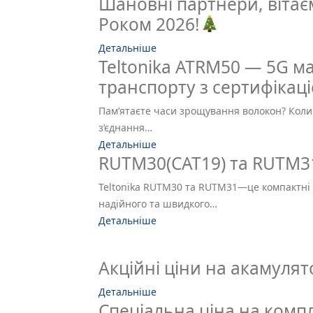
Шановні партнери, вітає
Роком 2026!
Детальніше
Teltonika ATRM50 — 5G м
транспорту з сертифікаці
Пам’ятаєте часи зрощування волокон? Коли 
з’єднання…
Детальніше
RUTM30(CAT19) та RUTM3
Teltonika RUTM30 та RUTM31—це компактні
надійного та швидкого…
Детальніше
Акційні ціни на акамулят
Детальніше
Спеціальна ціна на комп