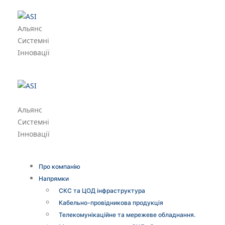
Альянс
Системні
Інновації
Альянс
Системні
Інновації
Про компанію
Напрямки
СКС та ЦОД інфраструктура
Кабельно-провідникова продукція
Телекомунікаційне та мережеве обладнання.