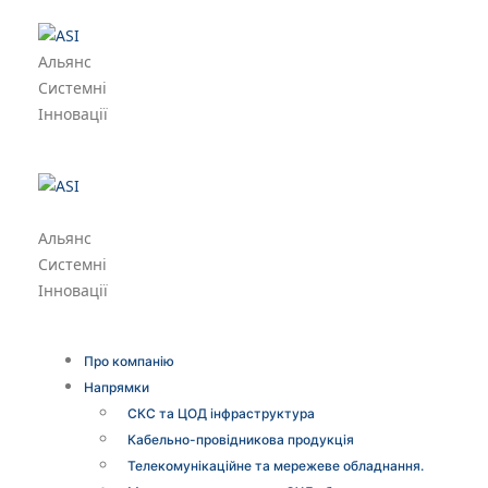
Альянс
Системні
Інновації
Альянс
Системні
Інновації
Про компанію
Напрямки
СКС та ЦОД інфраструктура
Кабельно-провідникова продукція
Телекомунікаційне та мережеве обладнання.