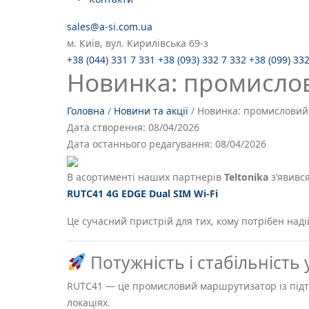
sales@a-si.com.ua
м. Київ, вул. Кирилівська 69-з
+38 (044) 331 7 331
+38 (093) 332 7 332
+38 (099) 33
Новинка: промислов
Головна
/
Новини та акції
/
Новинка: промисловий
Дата створення:
08/04/2026
Дата останнього редагування:
08/04/2026
В асортименті наших партнерів
Teltonika
з’явивс
RUTC41 4G EDGE Dual SIM Wi‑Fi
Це сучасний пристрій для тих, кому потрібен наді
Потужність і стабільність
RUTC41 — це промисловий маршрутизатор із підтри
локаціях.