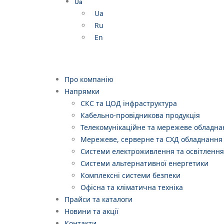
Ua
Ua
Ru
En
Про компанію
Напрямки
СКС та ЦОД інфраструктура
Кабельно-провідникова продукція
Телекомунікаційне та мережеве обладна
Мережеве, серверне та СХД обладнання
Системи електроживлення та освітлення
Системи альтернативної енергетики
Комплексні системи безпеки
Офісна та кліматична техніка
Прайси та каталоги
Новини та акції
Контакти