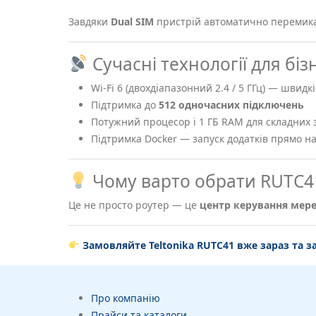
Завдяки
Dual SIM
пристрій автоматично перемика
Сучасні технології для біз
Wi-Fi 6 (двохдіапазонний 2.4 / 5 ГГц) — швидкі
Підтримка до
512 одночасних підключень
Потужний процесор і 1 ГБ RAM для складних 
Підтримка Docker — запуск додатків прямо н
Чому варто обрати RUTC4
Це не просто роутер — це
центр керування мер
Замовляйте Teltonika RUTC41 вже зараз та з
Про компанію
Прайси та каталоги