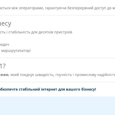
ється між операторами, гарантуючи безперервний доступ до м
несу
сть і стабільність для десятків пристроїв
задач
а маршрутизаторі
1?
ежею
, який поєднує швидкість, гнучкість і промислову надійніст
абезпечте стабільний інтернет для вашого бізнесу!