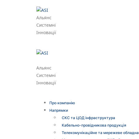
Альянс
Системні
Інновації
Альянс
Системні
Інновації
Про компанію
Напрямки
СКС та ЦОД інфраструктура
Кабельно-провідникова продукція
Телекомунікаційне та мережеве обладна