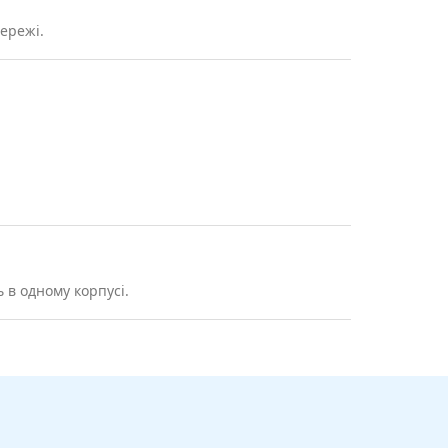
ережі.
ь в одному корпусі.