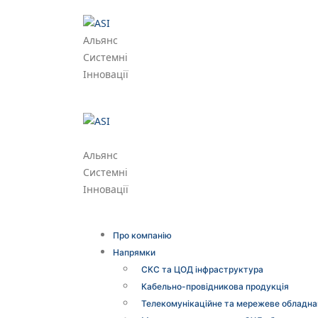
Альянс
Системні
Інновації
Альянс
Системні
Інновації
Про компанію
Напрямки
СКС та ЦОД інфраструктура
Кабельно-провідникова продукція
Телекомунікаційне та мережеве обладна