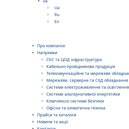
Ua
Ua
Ru
En
Про компанію
Напрямки
СКС та ЦОД інфраструктура
Кабельно-провідникова продукція
Телекомунікаційне та мережеве обладна
Мережеве, серверне та СХД обладнання
Системи електроживлення та освітлення
Системи альтернативної енергетики
Комплексні системи безпеки
Офісна та кліматична техніка
Прайси та каталоги
Новини та акції
Контакти