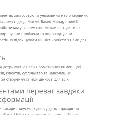
клієнтів, застосовуючи унікальний набір керівних
 нашому підході Market-Based Management®
бітникам у всьому світі можливість діяти як
ї, вирішуючи проблеми та впроваджуючи
остійно підвищувати цінність роботи з нами для
ть
та дотримується всіх нормативних вимог, щоб
ів, клієнтів, суспільство та навколишнє
а створення стійкої цінності для всіх.
єнтами переваг завдяки
сформації
 ми використовуємо їх день у день – докорінно
роботи. Molex є галузевим лідером в області