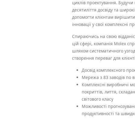
циклів проектування. Будучи 
десятиліття досвіду та широ
допомогти клієнтам вирішити
інновації у свої комплексні пр
Спираючись на свою відданіс
цій сфері, компанія Molex с
шляхом систематичного узгодж
створення переваг для клієнт
Досвід комплексного про
Мережа з 83 заводів по в
Комплексні виробничі м
покриттів, лиття, склад
світового класу
Можливості прогнозуван
продуктивності та швидк