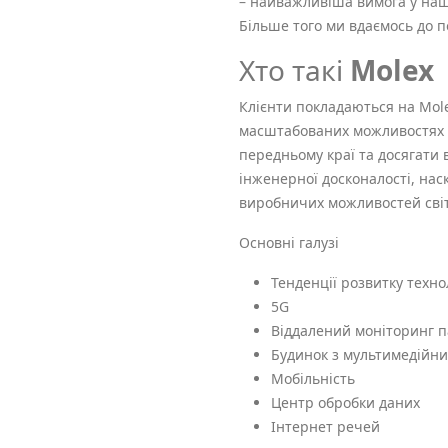
– найважливіша вимога у нашо
Більше того ми вдаємось до п
Хто такі
Molex
Клієнти покладаються на Mol
масштабованих можливостях з
передньому краї та досягати 
інженерної досконалості, нас
виробничих можливостей світ
Основні галузі
Тенденції розвитку технол
5G
Віддалений моніторинг п
Будинок з мультимедійн
Мобільність
Центр обробки даних
Інтернет речей