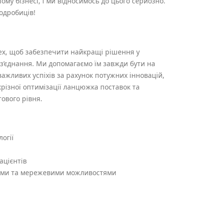
му бізнесі, і ми відносимось до цього серйозно.
одробиців!
ex, щоб забезпечити найкращі рішення у
’єднання. Ми допомагаємо їм завжди бути на
важливих успіхів за рахунок потужних інновацій,
крізної оптимізації ланцюжка поставок та
ового рівня.
огії
ацієнтів
ими та мережевими можливостями