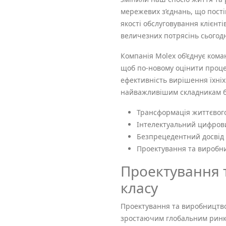
мережевих з’єднань, що пості
якості обслуговування клієнті
величезних потрясінь сьогодн
Компанія Molex об’єднує коман
щоб по-новому оцінити процес
ефективність вирішення їхні
найважливішим складникам б
Трансформація життєвого
Інтелектуальний цифров
Безпрецедентний досвід 
Проектування та виробни
Проектування 
класу
Проектування та виробництво
зростаючим глобальним ринко