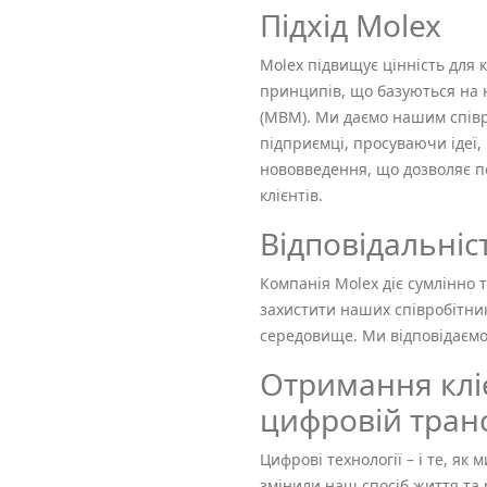
Підхід Molex
Molex підвищує цінність для 
принципів, що базуються на
(MBM). Ми даємо нашим співро
підприємці, просуваючи іде
нововведення, що дозволяє п
клієнтів.
Відповідальніс
Компанія Molex діє сумлінно 
захистити наших співробітник
середовище. Ми відповідаємо з
Отримання клі
цифровій тран
Цифрові технології – і те, як
змінили наш спосіб життя та 