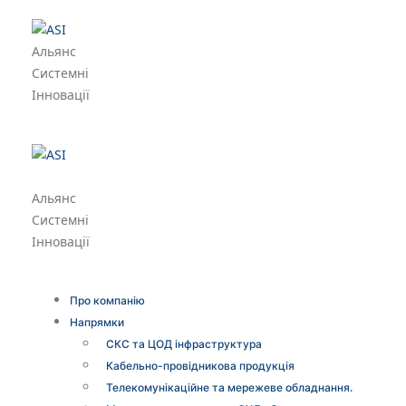
Альянс
Системні
Інновації
Альянс
Системні
Інновації
Про компанію
Напрямки
СКС та ЦОД інфраструктура
Кабельно-провідникова продукція
Телекомунікаційне та мережеве обладнання.