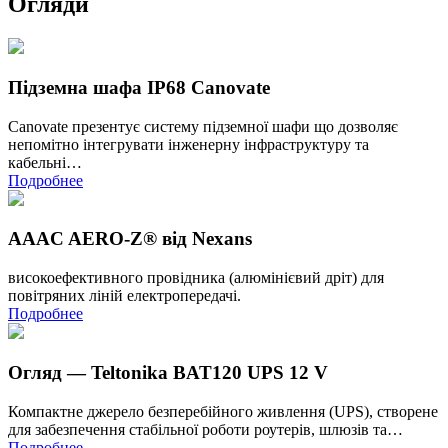
Огляди
Підземна шафа IP68 Canovate
Canovate презентує систему підземної шафи що дозволяє
непомітно інтегрувати інженерну інфраструктуру та
кабельні…
Подробнее
AAAC AERO-Z® від Nexans
високоефективного провідника (алюмінієвий дріт) для
повітряних ліній електропередачі.
Подробнее
Огляд — Teltonika BAT120 UPS 12 V
Компактне джерело безперебійного живлення (UPS), створене
для забезпечення стабільної роботи роутерів, шлюзів та…
Подробнее