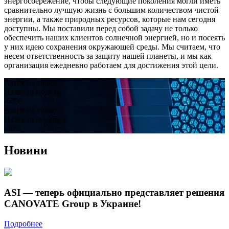
энергосбережение, чтобы следующие поколения могли иметь
сравнительно лучшую жизнь с большим количеством чистой
энергии, а также природных ресурсов, которые нам сегодня
доступны. Мы поставили перед собой задачу не только
обеспечить наших клиентов солнечной энергией, но и посеять
у них идею сохранения окружающей среды. Мы считаем, что
несем ответственность за защиту нашей планеты, и мы как
организация ежедневно работаем для достижения этой цели.
Акція на товар
Назва та модель
-60
%
Акція на товар
Назва та модель 2
-30
%
Новини
ASI — теперь официально представляет решения
CANOVATE Group в Украине!
Подробнее