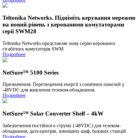
Teltonika Networks. Підніміть керування мережею
на новий рівень з керованими комутаторами
серії SWM28
Teltonika Networks представляє нову серію керованих
гігабітних комутаторів SWM
Подробнее
NetSure™ 5100 Series
Призначення: Перетворення енергії з сонячних панелей у
-48VDC для живлення телеком-обладнання.
Подробнее
NetSure™ Solar Converter Shelf – 4kW
Забезпечення постійного струму (-48VDC) для телеком-
обладнання, дата-центрів, зовнішніх шаф, базових станцій
Подробнее