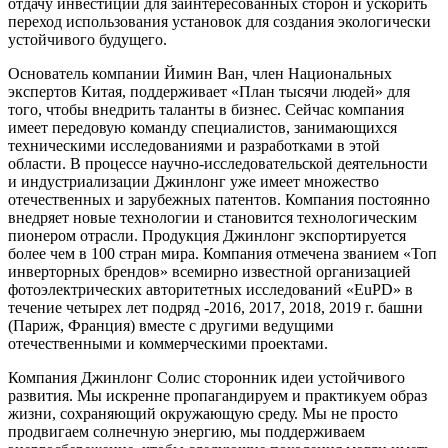
отдачу инвестиций для заинтересованных сторон и ускорить
переход использования установок для создания экологически
устойчивого будущего.
Основатель компании Йимин Ван, член Национальных
экспертов Китая, поддерживает «План тысячи людей» для
того, чтобы внедрить таланты в бизнес. Сейчас компания
имеет передовую команду специалистов, занимающихся
техническими исследованиями и разработками в этой
области. В процессе научно-исследовательской деятельности
и индустриализации Джинлонг уже имеет множество
отечественных и зарубежных патентов. Компания постоянно
внедряет новые технологии и становится технологическим
пионером отрасли. Продукция Джинлонг экспортируется
более чем в 100 стран мира. Компания отмечена званием «Топ
инверторных брендов» всемирно известной организацией
фотоэлектрических авторитетных исследований «EuPD» в
течение четырех лет подряд -2016, 2017, 2018, 2019 г. башни
(Париж, Франция) вместе с другими ведущими
отечественными и коммерческими проектами.
Компания Джинлонг Солис сторонник идеи устойчивого
развития. Мы искренне пропагандируем и практикуем образ
жизни, сохраняющий окружающую среду. Мы не просто
продвигаем солнечную энергию, мы поддерживаем