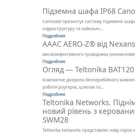
Підземна шафа IP68 Cano
Canovate презентує систему підземної шаф
інфраструктуру та кабельні…
Подробнее
AAAC AERO-Z® від Nexan
високоефективного провідника (алюмінієвий
Подробнее
Огляд — Teltonika BAT120
Компактне джерело безперебійного живленн
роботи роутерів, шлюзів та…
Подробнее
Teltonika Networks. Підн
новий рівень з керовани
SWM28
Teltonika Networks представляє нову серію