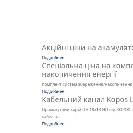
Акційні ціни на акамулят
Подробнее
Спеціальна ціна на комп
накопичення енергії
Комплект систем збереження/накопичення 
Подробнее
Кабельний канал Kopos LV
Прямокутний короб LV 18x13 HD від KOPOS з
кабелю…
Подробнее