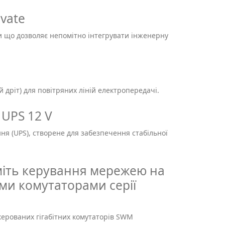
vate
и що дозволяє непомітно інтегрувати інженерну
s
 дріт) для повітряних ліній електропередачі.
 UPS 12 V
я (UPS), створене для забезпечення стабільної
іміть керування мережею на
ми комутаторами серії
 керованих гігабітних комутаторів SWM