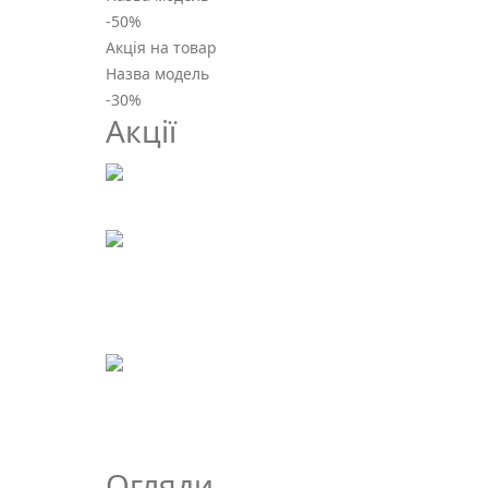
-50
%
Акція на товар
Назва модель
-30
%
Акції
Огляди