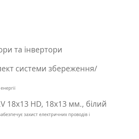
ори та інвертори
лект системи збереження/
енергії
 18х13 HD, 18х13 мм., білий
абезпечує захист електричних проводів і