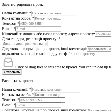
Зарегистрировать проект
Назва компанії:
*
Контактна особа:
*
Телефон
*
E-mail
*
Кінцевий замовник або назва проекту, адреса проекту:
Дата тендера, реалізації проекту:
*
Додаткова інформація про проект, інші коментарі:
подключить спецификацию, другие файлы по проекту
Click or drag files to this area to upload.
You can upload up to
Отправить
Рассчитать проект
Назва компанії:
*
Контактна особа:
*
Телефон
*
E-mail
*
Додаткова інформація про проект, інші коментарі: