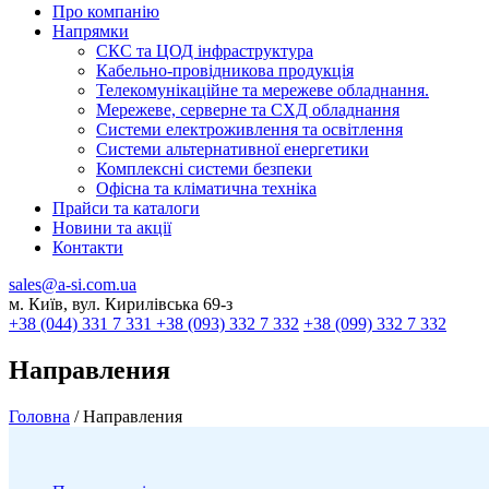
Про компанію
Напрямки
СКС та ЦОД інфраструктура
Кабельно-провідникова продукція
Телекомунікаційне та мережеве обладнання.
Мережеве, серверне та СХД обладнання
Системи електроживлення та освітлення
Системи альтернативної енергетики
Комплексні системи безпеки
Офісна та кліматична техніка
Прайси та каталоги
Новини та акції
Контакти
sales@a-si.com.ua
м. Київ, вул. Кирилівська 69-з
+38 (044) 331 7 331
+38 (093) 332 7 332
+38 (099) 332 7 332
Направления
Головна
/
Направления