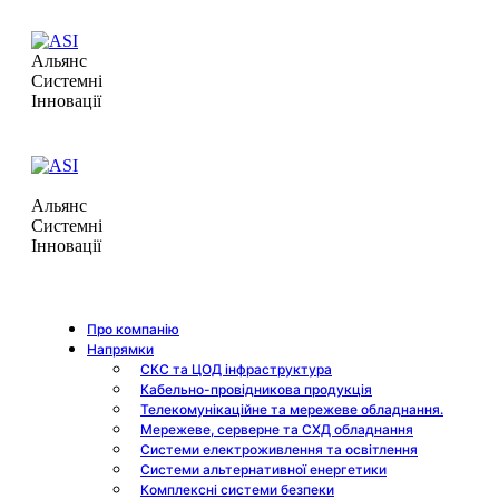
Альянс
Системні
Інновації
Альянс
Системні
Інновації
Про компанію
Напрямки
СКС та ЦОД інфраструктура
Кабельно-провідникова продукція
Телекомунікаційне та мережеве обладнання.
Мережеве, серверне та СХД обладнання
Системи електроживлення та освітлення
Системи альтернативної енергетики
Комплексні системи безпеки