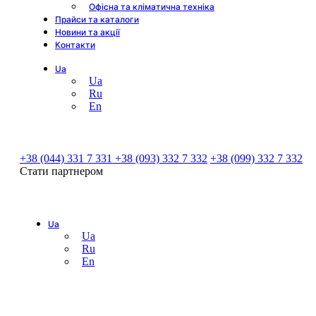
Офісна та кліматична техніка
Прайси та каталоги
Новини та акції
Контакти
Ua
Ua
Ru
En
+38 (044) 331 7 331
+38 (093) 332 7 332
+38 (099) 332 7 332
Стати партнером
Ua
Ua
Ru
En