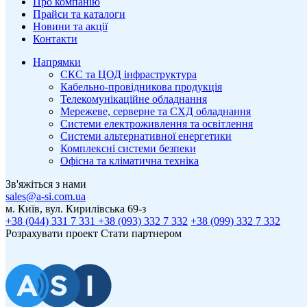
Про компанію
Прайси та каталоги
Новини та акції
Контакти
Напрямки
СКС та ЦОД інфраструктура
Кабельно-провідникова продукція
Телекомунікаційне обладнання
Мережеве, серверне та СХД обладнання
Системи електроживлення та освітлення
Системи альтернативної енергетики
Комплексні системи безпеки
Офісна та кліматична техніка
Зв'яжіться з нами
sales@a-si.com.ua
м. Київ, вул. Кирилівська 69-з
+38 (044) 331 7 331
+38 (093) 332 7 332
+38 (099) 332 7 332
Розрахувати проект
Стати партнером