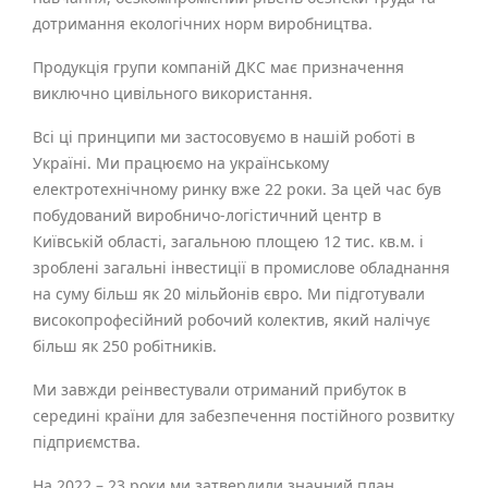
дотримання екологічних норм виробництва.
Продукція групи компаній ДКС має призначення
виключно цивільного використання.
Всі ці принципи ми застосовуємо в нашій роботі в
Україні. Ми працюємо на українському
електротехнічному ринку вже 22 роки. За цей час був
побудований виробничо-логістичний центр в
Київській області, загальною площею 12 тис. кв.м. і
зроблені загальні інвестиції в промислове обладнання
на суму більш як 20 мільйонів євро. Ми підготували
високопрофесійний робочий колектив, який налічує
більш як 250 робітників.
Ми завжди реінвестували отриманий прибуток в
середині країни для забезпечення постійного розвитку
підприємства.
На 2022 – 23 роки ми затвердили значний план