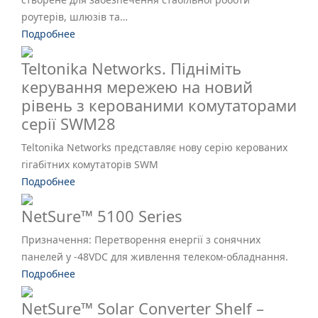
роутерів, шлюзів та…
Подробнее
Teltonika Networks. Підніміть
керування мережею на новий
рівень з керованими комутаторами
серії SWM28
Teltonika Networks представляє нову серію керованих
гігабітних комутаторів SWM
Подробнее
NetSure™ 5100 Series
Призначення: Перетворення енергії з сонячних
панелей у -48VDC для живлення телеком-обладнання.
Подробнее
NetSure™ Solar Converter Shelf –