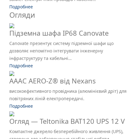
Подробнее
Огляди
Підземна шафа IP68 Canovate
Canovate презентує систему підземної шафи що
дозволяє непомітно інтегрувати інженерну
інфраструктуру та кабельні…
Подробнее
AAAC AERO-Z® від Nexans
високоефективного провідника (алюмінієвий дріт) для
повітряних ліній електропередачі.
Подробнее
Огляд — Teltonika BAT120 UPS 12 V
Компактне джерело безперебійного живлення (UPS),
створене для забезпечення стабільної роботи