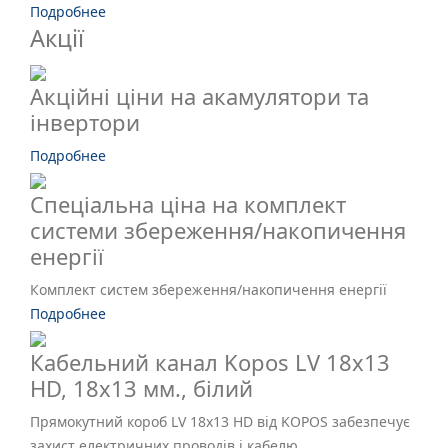
Подробнее
Акції
Акційні ціни на акамулятори та
інвертори
Подробнее
Спеціальна ціна на комплект
системи збереження/накопичення
енергії
Комплект систем збереження/накопичення енергії
Подробнее
Кабельний канал Kopos LV 18х13
HD, 18х13 мм., білий
Прямокутний короб LV 18x13 HD від KOPOS забезпечує
захист електричних проводів і кабелю…