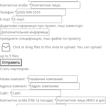
Контактна особа:
*
Телефон
*
E-mail
*
Додаткова інформація про проект, інші коментарі:
приєднати специфікацію, інші файли по проекту
Click or drag files to this area to upload.
You can upload
up to 5 files.
Отправить
Стать партнером
Назва компанії:
*
Адреса компанії:
*
Сайт:
*
Контактна особа (ПІБ та посада):
*