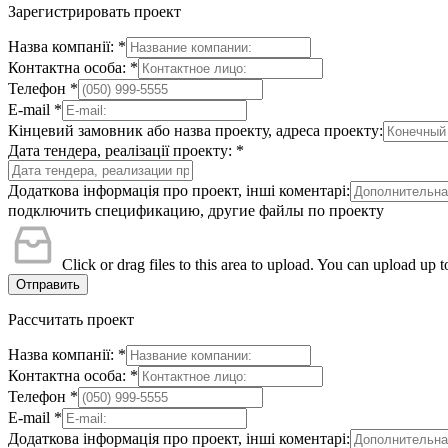
Зарегистрировать проект
Назва компанії:
*
Контактна особа:
*
Телефон
*
E-mail
*
Кінцевий замовник або назва проекту, адреса проекту:
Дата тендера, реалізації проекту:
*
Додаткова інформація про проект, інші коментарі:
подключить спецификацию, другие файлы по проекту
Click or drag files to this area to upload.
You can upload up to
Отправить
Рассчитать проект
Назва компанії:
*
Контактна особа:
*
Телефон
*
E-mail
*
Додаткова інформація про проект, інші коментарі: